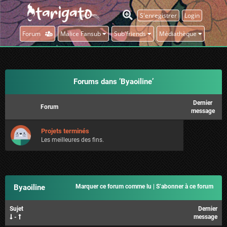
S'enregistrer
Login
Forum
Malice Fansub
Sub'friends
Médiathèque
Forums dans ’Byaoiline’
Dernier
Forum
message
Projets terminés
Les meilleures des fins.
Byaoiline
Marquer ce forum comme lu
|
S’abonner à ce forum
Sujet
Dernier
-
message