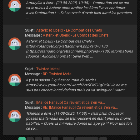
Amaryllis a écrit : (20-08-2025, 10:05) -- l'animation est ce qui
va le mieux à Asterix alors arrêtez les films live et continuer
avec l'animation ! -- J'ai souvenir d'avoir bien aimé les premiers
...
Sujet :
Asterix et Obelix - Le Combat des Chefs
Message :
Asterix et Obelix - Le Combat des Chefs
Asterix et Obelix - Le Combat des Chefs -
https://otarigato.org/attachment.php?aid=7130
(https://otarigato.org/attachment.php?aid=7130) Informations
(Source : Allociné) Format : Série Web ...
Sujet :
Twisted Metal
Message :
RE: Twisted Metal
Il y a la saison 2 qui est en train de sortir !
https://www.youtube.com/watch?v=SFMG1gBtOtI Je ne me
suis pas encore lancé dedans mais ça va swinguer ! :vlam:
Sujet :
[Malice Fansub] Ça revient et ça s'en va...
Message :
RE: [Malice Fansub] Ça revient et ça s'en va...
Tchenss a écrit : (11-08-2025, 17:58) -- c'est plein de beaux
gosses thaïlandais qui se trémoussent en étant plus ou moins
habillés. -- Ouais, la miniature donne un aperçu ^^ Pour une fois
ce so...