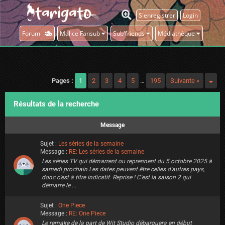
S'enregistrer
Login
Forum
Malice Fansub
Sub'friends
Médiathèque
Pages :
1
2
3
4
5
…
195
Suivante »
Résultats de la recherche
Message
Sujet :
Les séries de la semaine
Message :
RE: Les séries de la semaine
Les séries TV qui démarrent ou reprennent du 5 octobre 2025 à
samedi prochain Les dates peuvent être celles d'autres pays,
donc c'est à titre indicatif. Reprise ! C'est la saison 2 qui
démarre le ...
Sujet :
One Piece
Message :
RE: One Piece
Le remake de la part de Wit Studio débarquera en début