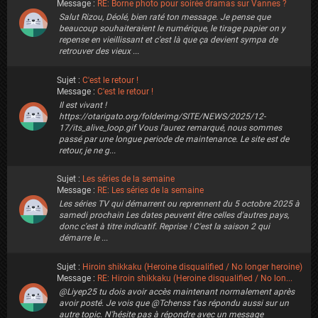
Message :
RE: Borne photo pour soirée dramas sur Vannes ?
Salut Rizou, Déolé, bien raté ton message. Je pense que
beaucoup souhaiteraient le numérique, le tirage papier on y
repense en vieillissant et c'est là que ça devient sympa de
retrouver des vieux ...
Sujet :
C'est le retour !
Message :
C'est le retour !
Il est vivant !
https://otarigato.org/folderimg/SITE/NEWS/2025/12-
17/its_alive_loop.gif Vous l'aurez remarqué, nous sommes
passé par une longue periode de maintenance. Le site est de
retour, je ne g...
Sujet :
Les séries de la semaine
Message :
RE: Les séries de la semaine
Les séries TV qui démarrent ou reprennent du 5 octobre 2025 à
samedi prochain Les dates peuvent être celles d'autres pays,
donc c'est à titre indicatif. Reprise ! C'est la saison 2 qui
démarre le ...
Sujet :
Hiroin shikkaku (Heroine disqualified / No longer heroine)
Message :
RE: Hiroin shikkaku (Heroine disqualified / No lon...
@Liyep25 tu dois avoir accès maintenant normalement après
avoir posté. Je vois que @Tchenss t'as répondu aussi sur un
autre topic. N'hésite pas à répondre avec un message