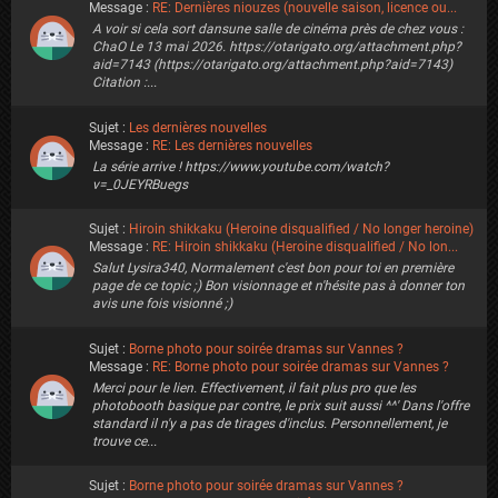
Message :
RE: Dernières niouzes (nouvelle saison, licence ou...
A voir si cela sort dansune salle de cinéma près de chez vous :
ChaO Le 13 mai 2026. https://otarigato.org/attachment.php?
aid=7143 (https://otarigato.org/attachment.php?aid=7143)
Citation :...
Sujet :
Les dernières nouvelles
Message :
RE: Les dernières nouvelles
La série arrive ! https://www.youtube.com/watch?
v=_0JEYRBuegs
Sujet :
Hiroin shikkaku (Heroine disqualified / No longer heroine)
Message :
RE: Hiroin shikkaku (Heroine disqualified / No lon...
Salut Lysira340, Normalement c'est bon pour toi en première
page de ce topic ;) Bon visionnage et n'hésite pas à donner ton
avis une fois visionné ;)
Sujet :
Borne photo pour soirée dramas sur Vannes ?
Message :
RE: Borne photo pour soirée dramas sur Vannes ?
Merci pour le lien. Effectivement, il fait plus pro que les
photobooth basique par contre, le prix suit aussi ^^' Dans l'offre
standard il n'y a pas de tirages d'inclus. Personnellement, je
trouve ce...
Sujet :
Borne photo pour soirée dramas sur Vannes ?