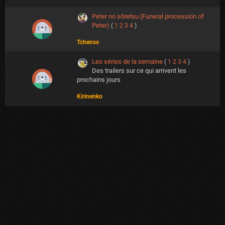
Peter no sōretsu (Funeral procession of
Peter)
(
1
2
3
4
)
Tchenss
Les séries de la semaine
(
1
2
3
4
)
Des trailers sur ce qui arrivent les
prochains jours
Kirinenko