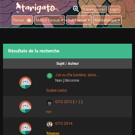
S'enregistrer
Login
Forum
Malice Fansub
Sub'friends
Médiathèque
Résultats de la recherche
Sujet
/
Auteur
J'ai vu d'la lumière, alors...
Nan j'déconne
Sydjee Ledys
GTO 2012
(
1
2
)
rori
GTO 2014
Tchenss