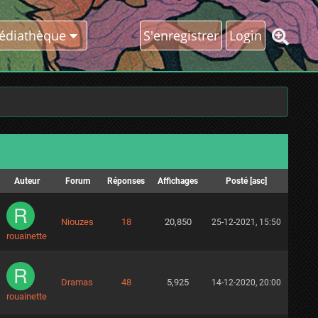
édiathèque
S'enregistrer
Login
Auteur
Forum
Réponses
Affichages
Posté
[
asc
]
Niouzes
18
20,850
25-12-2021, 15:50
rouainette
Dramas
48
5,925
14-12-2020, 20:00
rouainette