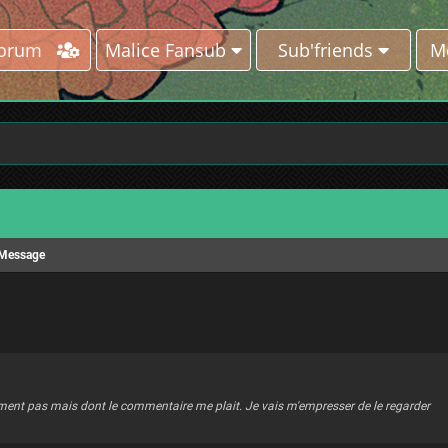
Forum
Malice Fansub
Sub'friends
M
Message
ent pas mais dont le commentaire me plait. Je vais m'empresser de le regarder