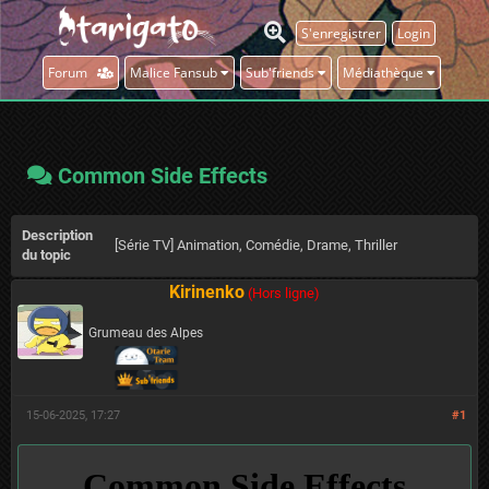
S'enregistrer
Login
Forum
Malice Fansub
Sub'friends
Médiathèque
Common Side Effects
Description
[Série TV] Animation, Comédie, Drame, Thriller
du topic
Kirinenko
(Hors ligne)
Grumeau des Alpes
15-06-2025, 17:27
#1
Common Side Effects