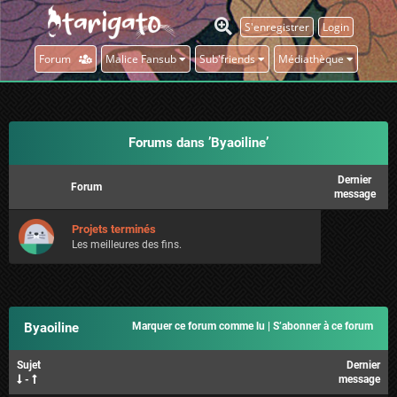
S'enregistrer
Login
Forum
Malice Fansub
Sub'friends
Médiathèque
Forums dans ’Byaoiline’
Dernier
Forum
message
Projets terminés
Les meilleures des fins.
Byaoiline
Marquer ce forum comme lu
|
S’abonner à ce forum
Sujet
Dernier
-
message