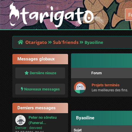
Otarigato
Sub'friends
Byaoiline
Messages globaux
Dernière niouze
Forum
Projets terminés
Nouveaux messages
Les meilleures des fins.
Derniers messages
Peter no sōretsu
Byaoiline
(Funeral...
Dernier :
dexveed
Sujet