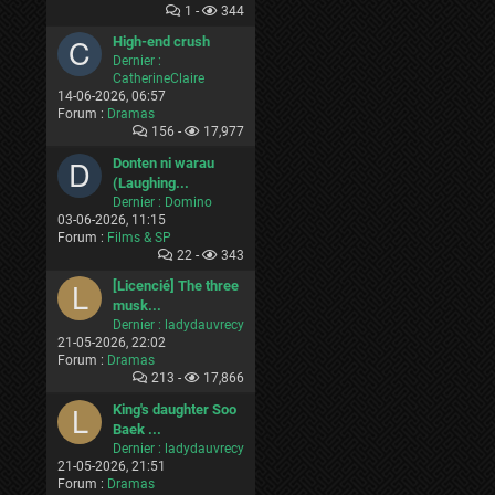
1 -
344
High-end crush
Dernier :
CatherineClaire
14-06-2026, 06:57
Forum :
Dramas
156 -
17,977
Donten ni warau
(Laughing...
Dernier :
Domino
03-06-2026, 11:15
Forum :
Films & SP
22 -
343
[Licencié] The three
musk...
Dernier :
ladydauvrecy
21-05-2026, 22:02
Forum :
Dramas
213 -
17,866
King's daughter Soo
Baek ...
Dernier :
ladydauvrecy
21-05-2026, 21:51
Forum :
Dramas