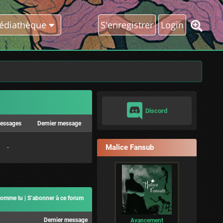
édiathèque
S'enregistrer
Login
Discord
essages
Dernier message
Malice Fansub
-
comme lu
|
S’abonner à ce forum
Dernier message
Avancement