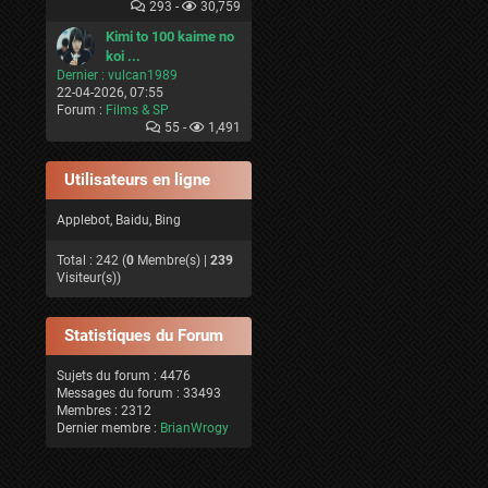
293 -
30,759
Kimi to 100 kaime no
koi ...
Dernier :
vulcan1989
22-04-2026, 07:55
Forum :
Films & SP
55 -
1,491
Utilisateurs en ligne
Applebot, Baidu, Bing
Total : 242 (
0
Membre(s) |
239
Visiteur(s))
Statistiques du Forum
Sujets du forum : 4476
Messages du forum : 33493
Membres : 2312
Dernier membre :
BrianWrogy