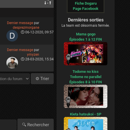
-
Fiche Dogaru
Page Facebook
Dernières sorties
Dernier message
par
La team est désormais fermée.
desprezmorgane
06-12-2020, 09:57
Mama gogo
Épisodes 1 à 12 FIN
Dernier message
par
ymyzen
28-03-2020, 15:34
Todome no kiss
Todome no parallel
Épisodes 8 à 10 FIN
Kieta hatsukoi - SP