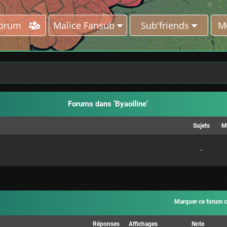
Forum
Malice Fansub
Sub'friends
M
Forums dans ’Byaoiline’
Sujets
M
-
Marquer ce forum 
Réponses
Affichages
Note