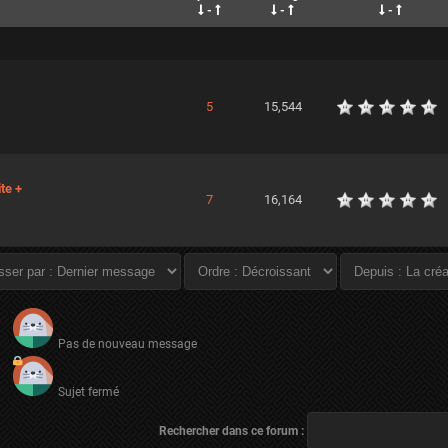
-
-
-
5
15,544
ite +
7
16,164
Pas de nouveau message
Sujet fermé
Rechercher dans ce forum :