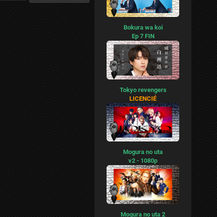
Bokura wa koi
Ep 7 FIN
Tokyo revengers
LICENCIÉ
Mogura no uta
v2 - 1080p
Mogura no uta 2