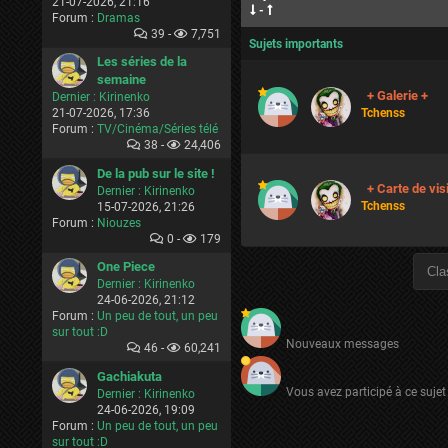
21-07-2026, 21:16
-
Forum :
Dramas
39 -
7,751
Sujets importants
Les séries de la
semaine
+ Galerie +
Dernier :
Kirinenko
21-07-2026, 17:36
Tchenss
Forum :
TV/Cinéma/Séries télé
38 -
24,406
De la pub sur le site !
+ Carte de vis
Dernier :
Kirinenko
Tchenss
15-07-2026, 21:26
Forum :
Niouzes
0 -
179
One Piece
Dernier :
Kirinenko
24-06-2026, 21:12
Forum :
Un peu de tout, un peu
sur tout :D
Nouveaux messages
46 -
60,241
Gachiakuta
Vous avez participé à ce sujet
Dernier :
Kirinenko
24-06-2026, 19:09
Forum :
Un peu de tout, un peu
sur tout :D