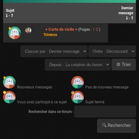
Dernier
Sujet
message
-
-
+ Carte de visite +
(Pages :
1
2
)
Tchenss
Nouveaux messages
Pas de nouveau message
Vous avez participé à ce sujet
Sujet fermé
Rechercher dans ce forum :