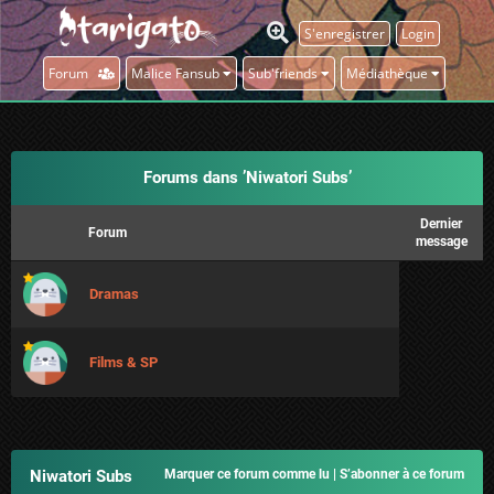
S'enregistrer
Login
Forum
Malice Fansub
Sub'friends
Médiathèque
Forums dans ’Niwatori Subs’
Dernier
Forum
message
Dramas
Films & SP
Niwatori Subs
Marquer ce forum comme lu
|
S’abonner à ce forum