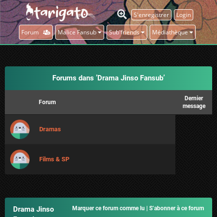
S'enregistrer
Login
Forum
Malice Fansub
Sub'friends
Médiathèque
Forums dans ’Drama Jinso Fansub’
Dernier
Forum
message
Dramas
Films & SP
Drama Jinso
Marquer ce forum comme lu
|
S’abonner à ce forum