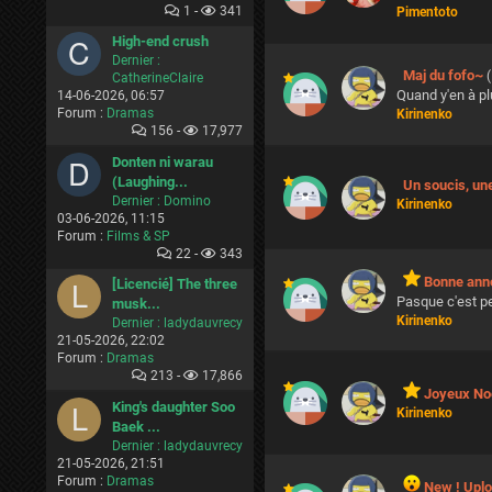
1 -
341
Pimentoto
High-end crush
Dernier :
Maj du fofo~
CatherineClaire
Quand y'en à pl
14-06-2026, 06:57
Forum :
Dramas
Kirinenko
156 -
17,977
Donten ni warau
(Laughing...
Un soucis, un
Dernier :
Domino
Kirinenko
03-06-2026, 11:15
Forum :
Films & SP
22 -
343
Bonne anné
[Licencié] The three
Pasque c'est pe
musk...
Kirinenko
Dernier :
ladydauvrecy
21-05-2026, 22:02
Forum :
Dramas
213 -
17,866
Joyeux Noë
King's daughter Soo
Kirinenko
Baek ...
Dernier :
ladydauvrecy
21-05-2026, 21:51
Forum :
Dramas
New ! Uplo