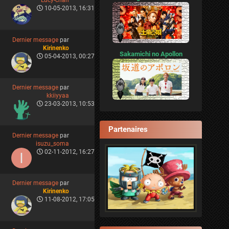
Lucy-chan
10-05-2013, 16:31
Dernier message
par
Kirinenko
Sakamichi no Apollon
05-04-2013, 00:27
Dernier message
par
kkiiyyaa
23-03-2013, 10:53
Partenaires
Dernier message
par
isuzu_soma
02-11-2012, 16:27
Dernier message
par
Kirinenko
11-08-2012, 17:05