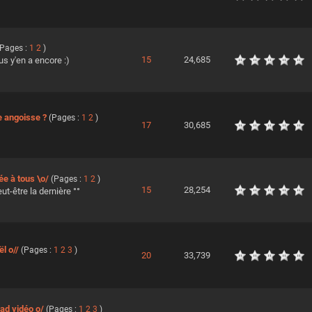
(Pages :
1
2
)
15
24,685
us y'en a encore :)
e angoisse ?
(Pages :
1
2
)
17
30,685
e à tous \o/
(Pages :
1
2
)
15
28,254
ut-être la dernière °°
l o//
(Pages :
1
2
3
)
20
33,739
ad vidéo o/
(Pages :
1
2
3
)