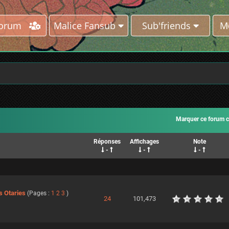
Forum
Malice Fansub
Sub'friends
M
Marquer ce forum 
Réponses
Affichages
Note
-
-
-
s Otaries
(Pages :
1
2
3
)
24
101,473