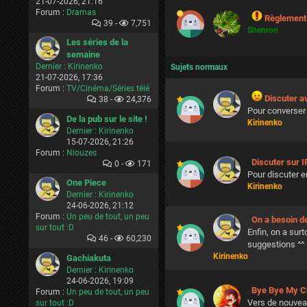
21-07-2026, 21:16
Forum :
Dramas
Règlement
39 -
7,751
Shenron
Les séries de la
semaine
Dernier :
Kirinenko
Sujets normaux
21-07-2026, 17:36
Forum :
TV/Cinéma/Séries télé
Discuter a
38 -
24,376
Pour converser 
De la pub sur le site !
Kirinenko
Dernier :
Kirinenko
15-07-2026, 21:26
Forum :
Niouzes
Discuter sur 
0 -
171
Pour discuter e
One Piece
Kirinenko
Dernier :
Kirinenko
24-06-2026, 21:12
Forum :
Un peu de tout, un peu
On a besoin d
sur tout :D
Enfin, on a sur
46 -
60,230
suggestions ^^
Kirinenko
Gachiakuta
Dernier :
Kirinenko
24-06-2026, 19:09
Bye Bye My Cr
Forum :
Un peu de tout, un peu
Vers de nouvea
sur tout :D