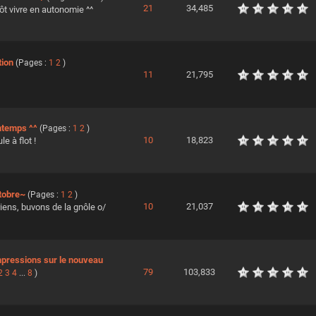
21
34,485
ôt vivre en autonomie ^^
tion
(Pages :
1
2
)
11
21,795
ntemps ^^
(Pages :
1
2
)
10
18,823
e à flot !
ctobre~
(Pages :
1
2
)
10
21,037
ens, buvons de la gnôle o/
mpressions sur le nouveau
79
103,833
2
3
4
...
8
)