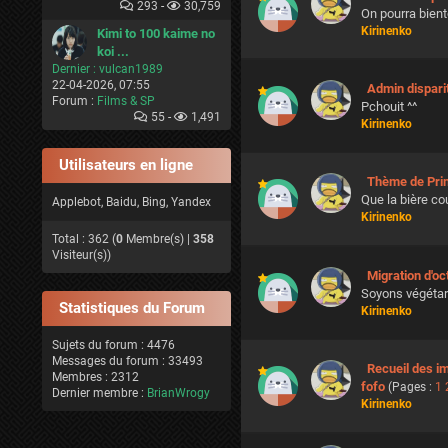
293 -
30,759
On pourra bient
Kirinenko
Kimi to 100 kaime no
koi ...
Dernier :
vulcan1989
22-04-2026, 07:55
Admin dispari
Forum :
Films & SP
Pchouit ^^
55 -
1,491
Kirinenko
Utilisateurs en ligne
Thème de Pri
Que la bière coul
Applebot, Baidu, Bing, Yandex
Kirinenko
Total : 362 (
0
Membre(s) |
358
Visiteur(s))
Migration d'o
Soyons végétari
Statistiques du Forum
Kirinenko
Sujets du forum : 4476
Messages du forum : 33493
Recueil des i
Membres : 2312
fofo
(Pages :
1
Dernier membre :
BrianWrogy
Kirinenko