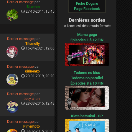
Dernier message
par
Fiche Dogaru
Shenron
Page Facebook
27-10-2011, 15:45
Dernières sorties
La team est désormais fermée.
Mama gogo
Dernier message
par
Épisodes 1 à 12 FIN
Titemolly
16-04-2021, 12:06
Dernier message
par
Kirinenko
Todome no kiss
20-01-2019, 20:20
Todome no parallel
Épisodes 8 à 10 FIN
Dernier message
par
Lucy-chan
28-03-2015, 12:48
Kieta hatsukoi - SP
Dernier message
par
Pimentoto
09-02-2015, 20:23