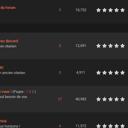
 du forum
0
10,732
vec discord
5
12,691
en otarien
IRC
0
4,911
n ancien otarien
e vous !
(Pages :
1
2
3
)
tout besoin de vos
27
40,982
isis
4
11,572
ux horizons !