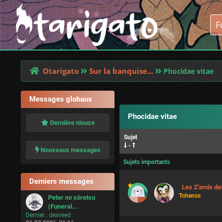
Otarigato
Sur la banquise...
Phocidae vitae
Messages globaux
Phocidae vitae
Dernière niouze
Sujet
-
Nouveaux messages
Sujets importants
Derniers messages
Les Z'amis de
Tchenss
Peter no sōretsu
(Funeral...
Dernier :
dexveed