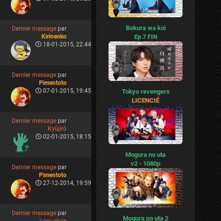
Bokura wa koi
Dernier message
par
Ep 7 FIN
Kirinenko
18-01-2015, 22:44
Dernier message
par
Pimentoto
07-01-2015, 19:45
Tokyo revengers
LICENCIÉ
Dernier message
par
Kyûjirô
02-01-2015, 18:15
Mogura no uta
v2 - 1080p
Dernier message
par
Pimentoto
27-12-2014, 19:59
Dernier message
par
Mogura no uta 2