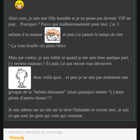
...
Alors moi, je suis une fille honnête et je ne pense pas devenir VIP un
jour... Pourquoi ? Parce que malheureusement pour moi, j'ai 3
enfants à la maison
et puis j'ai jamais le temps de rien
! Ça vous bouffe ces ptites bêtes.
Mais par contre, je suis fidèle et quand je me sens bien quelque part,
j'y reviens toujours ! Et puis j'ai pas encore tout découvert
donc voilà quoi... et puis je ne suis pas seulement une
groupie de la "belette dinosaure" (mais pourquoi belette ?) j'aime
pleins d'autres choses !!!
Je suis admin sur un site sur la série Outlander et croyez moi, je sais
ce que sont les gens qui vont qui viennent...
1 otarie(s) aime(nt) ce message :
•
Titemolly