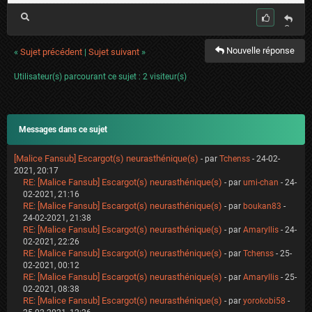
C
it
Nouvelle réponse
er
«
Sujet précédent
|
Sujet suivant
»
Utilisateur(s) parcourant ce sujet : 2 visiteur(s)
Messages dans ce sujet
[Malice Fansub] Escargot(s) neurasthénique(s)
- par
Tchenss
- 24-02-
2021, 20:17
RE: [Malice Fansub] Escargot(s) neurasthénique(s)
- par
umi-chan
- 24-
02-2021, 21:16
RE: [Malice Fansub] Escargot(s) neurasthénique(s)
- par
boukan83
-
24-02-2021, 21:38
RE: [Malice Fansub] Escargot(s) neurasthénique(s)
- par
Amaryllis
- 24-
02-2021, 22:26
RE: [Malice Fansub] Escargot(s) neurasthénique(s)
- par
Tchenss
- 25-
02-2021, 00:12
RE: [Malice Fansub] Escargot(s) neurasthénique(s)
- par
Amaryllis
- 25-
02-2021, 08:38
RE: [Malice Fansub] Escargot(s) neurasthénique(s)
- par
yorokobi58
-