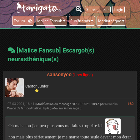
S'enregistrer
Login
Forum
Malice Fansub
Sub'friends
Médiathèque
[Malice Fansub] Escargot(s)
neurasthénique(s)
sansonyeo
(Hors ligne)
Castor Junior
07-03-2021, 18:41
#30
(Modification du message : 07-03-2021, 18:46 par
Kirinenko
.
Raison de la modification: Style global sur le message.
)
Oh mais non j'en peu plus vous me faites trop rire ici
non mais plus sérieusement je me marre toute seule devant mon écran