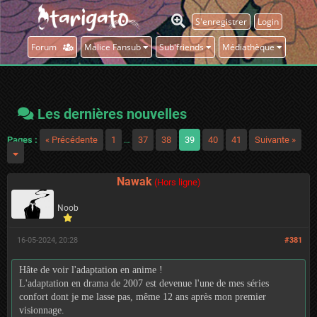
S'enregistrer
Login
Forum
Malice Fansub
Sub'friends
Médiathèque
Les dernières nouvelles
Pages :
« Précédente
1
…
37
38
39
40
41
Suivante »
Nawak
(Hors ligne)
Noob
16-05-2024, 20:28
#381
Hâte de voir l'adaptation en anime !
L'adaptation en drama de 2007 est devenue l'une de mes séries
confort dont je me lasse pas, même 12 ans après mon premier
visionnage.