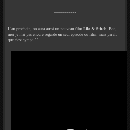
***********
L'an prochain, on aura aussi un nouveau film
Lilo & Stitch
. Bon,
moi je n'ai pas encore regardé un seul épisode ou film, mais paraît
que c'est sympa ^^