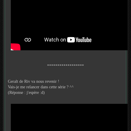
******************
Geralt de Riv va nous revenir !
Vais-je me relancer dans cette série ? ^^
(Réponse : j'espère :d)