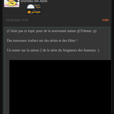
Grumeau des Alpes
23-05-2024, 17:09
#383
(C'était pas ce topic pour de la nouveauté anime @Tchenss :p)
Des nouveaux trailers sur des séries et des films !
Un teaser sur la saison 2 de la série du Seigneurs des Anneaux :)