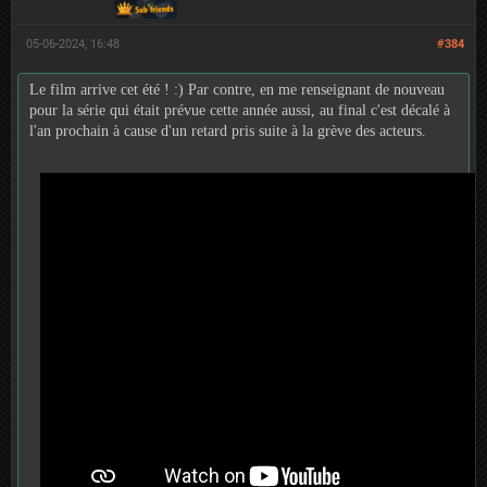
05-06-2024, 16:48
#384
Le film arrive cet été ! :) Par contre, en me renseignant de nouveau
pour la série qui était prévue cette année aussi, au final c'est décalé à
l'an prochain à cause d'un retard pris suite à la grève des acteurs.