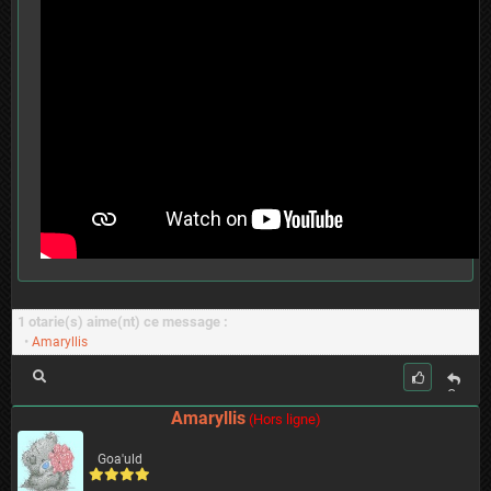
1 otarie(s) aime(nt) ce message :
•
Amaryllis
C
it
Amaryllis
(Hors ligne)
er
Goa'uld