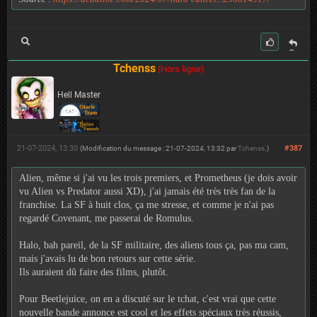
C
it
Tchenss
(Hors ligne)
er
Hell Master
21-07-2024, 13:30
#387
(Modification du message : 21-07-2024, 13:32 par
Tchenss
.)
Alien, même si j'ai vu les trois premiers, et Prometheus (je dois avoir
vu Alien vs Predator aussi XD), j'ai jamais été très très fan de la
franchise. La SF à huit clos, ça me stresse, et comme je n'ai pas
regardé Covenant, me passerai de Romulus.
Halo, bah pareil, de la SF militaire, des aliens tous ça, pas ma cam,
mais j'avais lu de bon retours sur cette série.
Ils auraient dû faire des films, plutôt.
Pour Beetlejuice, on en a discuté sur le tchat, c'est vrai que cette
nouvelle bande annonce est cool et les effets spéciaux très réussis,