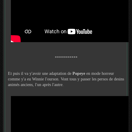
***********
Et puis il va y'avoir une adaptation de
Popeye
en mode horreur
comme y'a eu Winnie l'ourson. Vont tous y passer les persos de desins
animés anciens, l'un après l'autre.