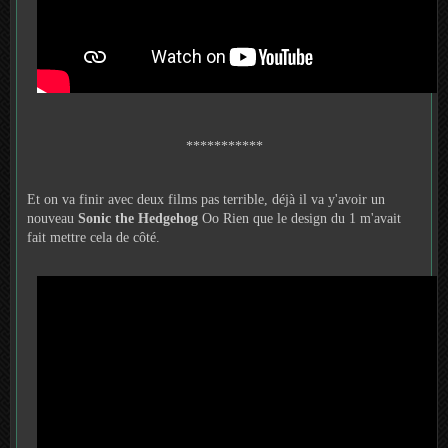
***********
Et on va finir avec deux films pas terrible, déjà il va y'avoir un
nouveau
Sonic the Hedgehog
Oo Rien que le design du 1 m'avait
fait mettre cela de côté.