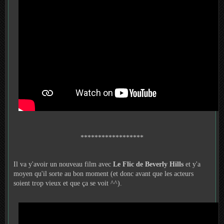
******************
Il va y'avoir un nouveau film avec
Le Flic de Beverly Hills
et y'a
moyen qu'il sorte au bon moment (et donc avant que les acteurs
soient trop vieux et que ça se voit ^^).