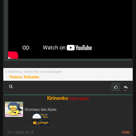
2 otarie(s) aime(nt) ce message :
•
Tchenss
,
Kirinenko
C
it
Kirinenko
(Hors ligne)
er
Grumeau des Alpes
27-11-2024, 20:18
#390