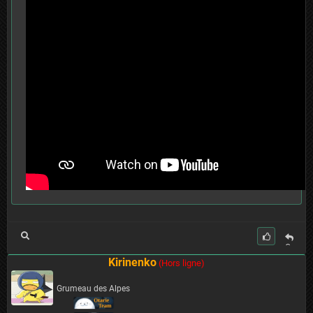
C
it
Kirinenko
(Hors ligne)
er
Grumeau des Alpes