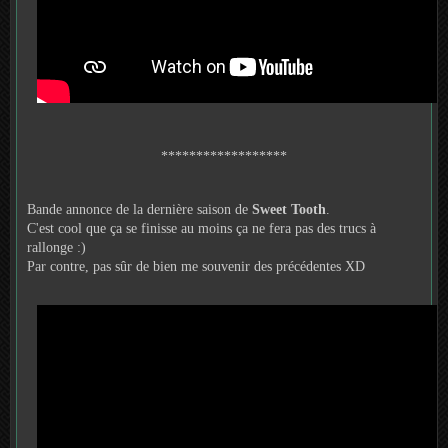
******************
Bande annonce de la dernière saison de
Sweet Tooth
.
C'est cool que ça se finisse au moins ça ne fera pas des trucs à
rallonge :)
Par contre, pas sûr de bien me souvenir des précédentes XD