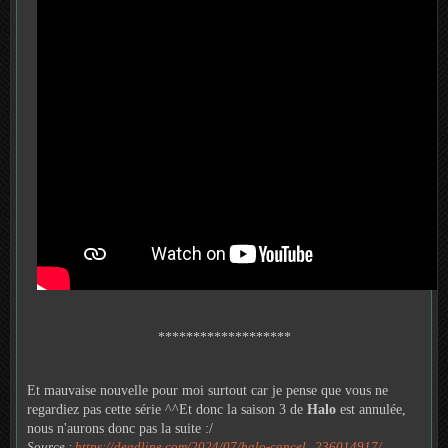
*******************
Et mauvaise nouvelle pour moi surtout car je pense que vous ne
regardiez pas cette série ^^Et donc la saison 3 de
Halo
est annulée,
nous n'aurons donc pas la suite :/
Source :
https://deadline.com/2024/07/halo-cancel...236014917/