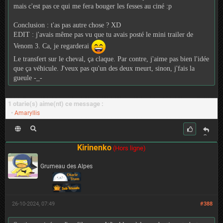
mais c'est pas ce qui me fera bouger les fesses au ciné :p
Conclusion : t'as pas autre chose ? XD
EDIT : j'avais même pas vu que tu avais posté le mini trailer de
Venom 3. Ca, je regarderai
Le transfert sur le cheval, ça claque. Par contre, j'aime pas bien l'idée
que ça véhicule. J'veux pas qu'un des deux meurt, sinon, j'fais la
gueule -_-
1 otarie(s) aime(nt) ce message :
•
Amaryllis
C
it
Kirinenko
(Hors ligne)
er
Grumeau des Alpes
26-10-2024, 07:49
#388