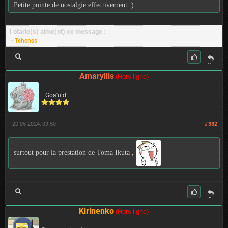
Petite pointe de nostalgie effectivement :)
1 otarie(s) aime(nt) ce message :
•
Tchenss
C
it
Amaryllis
(Hors ligne)
er
Goa'uld
20-05-2024, 09:50
#382
surtout pour la prestation de Toma Ikuta ,
C
it
Kirinenko
(Hors ligne)
er