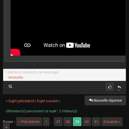
1 otarie(s) aime(nt) ce message :
•
Amaryllis
C
it
Nouvelle réponse
er
«
Sujet précédent
|
Sujet suivant
»
Utilisateur(s) parcourant ce sujet : 2 visiteur(s)
Pages :
« Précédente
1
…
37
38
39
40
41
Suivante »