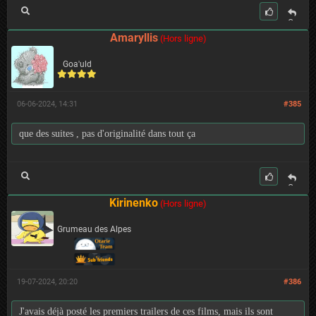
C
it
Amaryllis
(Hors ligne)
er
Goa'uld
06-06-2024, 14:31
#385
que des suites , pas d'originalité dans tout ça
C
it
Kirinenko
(Hors ligne)
er
Grumeau des Alpes
19-07-2024, 20:20
#386
J'avais déjà posté les premiers trailers de ces films, mais ils sont