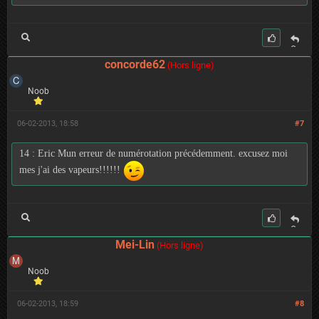
C
it
concorde62
(Hors ligne)
er
Noob
06-02-2013, 18:58
#7
14 : Eric Mun erreur de numérotation précédemment. excusez moi
mes j'ai des vapeurs!!!!!!
C
it
Mei-Lin
(Hors ligne)
er
Noob
06-02-2013, 18:59
#8