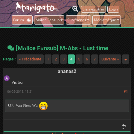
S'enregistrer
Login
Forum
Malice Fansub
Sub'friends
Médiathèque
[Mαlice Fαnsub] M-Abs - Lust time
Pages :
« Précédente
1
2
3
4
5
6
7
Suivante »
ananas2
Visiteur
06-02-2013, 18:21
#1
O7: Van Ness Wu
C