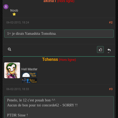
akina1
it
(Hors ligne)
er
Noob
06-02-2013, 18:24
#2
1= je dirais Yamashita Tomohisa.
C
it
Tchenss
(Hors ligne)
er
Hell Master
06-02-2013, 18:33
#3
Penelo, le 12 c'est pouah bon ^^
Aucun de bon pour toi concorde62 - SORRY !!
PTDR Sinse !