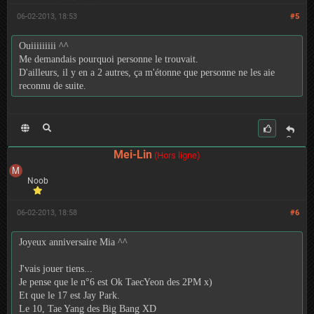
06-02-2013, 18:53
#5
Ouiiiiiiiii ^^
Me demandais pourquoi personne le trouvait.
D'ailleurs, il y en a 2 autres, ça m'étonne que personne ne les aie
reconnu de suite.
C
it
Mei-Lin
(Hors ligne)
er
Noob
06-02-2013, 18:58
#6
Joyeux anniversaire Mia ^^
J'vais jouer tiens...
Je pense que le n°6 est Ok TaecYeon des 2PM x)
Et que le 17 est Jay Park.
Le 10, Tae Yang des Big Bang XD