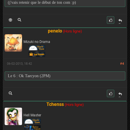
(j'vais retenir que le début de ton com :p)
C
it
penelo
(Hors ligne)
er
Mizuki no Drama
06-02-2013, 18:42
#4
Le 6 : Ok Taecyon (2PM)
C
it
Tchenss
(Hors ligne)
er
Hell Master