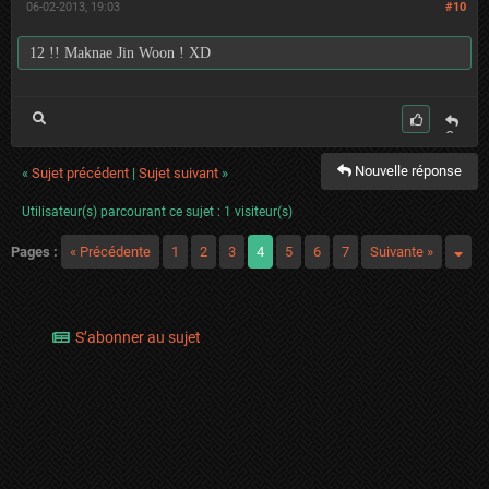
06-02-2013, 19:03
#10
12 !! Maknae Jin Woon ! XD
C
it
Nouvelle réponse
er
«
Sujet précédent
|
Sujet suivant
»
Utilisateur(s) parcourant ce sujet : 1 visiteur(s)
Pages :
« Précédente
1
2
3
4
5
6
7
Suivante »
S’abonner au sujet