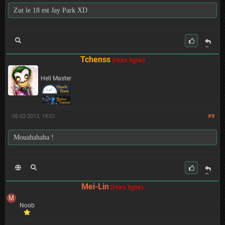
Zut le 18 est Jay Park XD
C
it
Tchenss
(Hors ligne)
er
Hell Master
06-02-2013, 19:01
#9
Mouahahaha !
C
it
Mei-Lin
(Hors ligne)
er
Noob