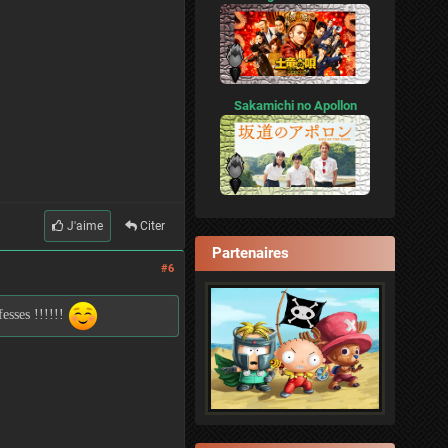
Sakamichi no Apollon
J'aime
Citer
Partenaires
#6
fesses !!!!!!