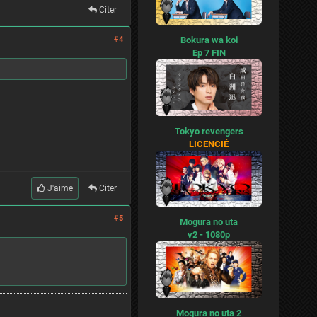
Citer
Bokura wa koi
#4
Ep 7 FIN
Tokyo revengers
LICENCIÉ
J'aime
Citer
#5
Mogura no uta
v2 - 1080p
Mogura no uta 2