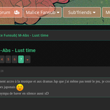
Forum
Malice Fansub
Sub'friends
M
ce Fαnsub] M-Abs - Lust time
-Abs - Lust time
4
5
6
7
:28
ement accro à la musique et aux dramas Jap que j'ai même pas tenté le jeu, je cro
ors japonais
 sympa de baver en silence aussi xD