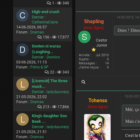
1 -
340
High-end crush
Dernier :
14-02-2013, 14
Shapling
CatherineClaire
14-06-2026, 06:57
(Hors ligne)
Dites ! Dite
Forum :
Dramas
156 -
17,977
Castor
Junior
Donten ni warau
(Laughing...
Arrivée :
Jul 2010
Dernier :
Domino
Sujets :
0
03-06-2026, 11:15
Messages :
14
Forum :
Films & SP
J'aime reçus :
0
22 -
343
[Licencié] The three
musk...
Dernier :
ladydauvrecy
15-02-2013
21-05-2026, 22:02
Tchenss
Forum :
Dramas
(Hors ligne)
213 -
17,866
Mdr, ça 
King's daughter Soo
Baek ...
Mais c'e
Dernier :
ladydauvrecy
21-05-2026, 21:51
C'est la t
Forum :
Dramas