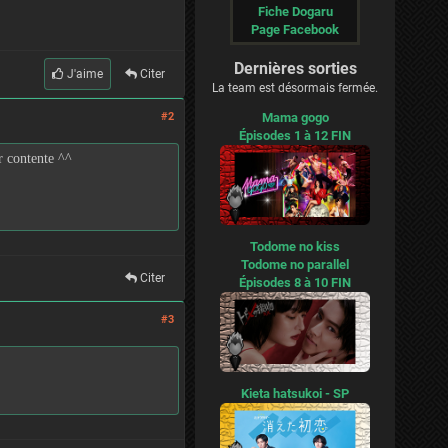
Fiche Dogaru
Page Facebook
Dernières sorties
J'aime
Citer
La team est désormais fermée.
#2
Mama gogo
Épisodes 1 à 12 FIN
r contente ^^
Todome no kiss
Todome no parallel
Citer
Épisodes 8 à 10 FIN
#3
Kieta hatsukoi - SP