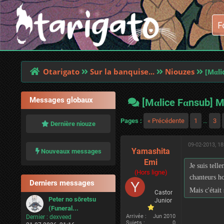
Otarigato
Sur la banquise...
Niouzes
[Mαli
Messages globaux
[Mαlice Fαnsub] M
Pages :
« Précédente
1
…
3
Dernière niouze
09-02-2013, 18
Yamashita
Nouveaux messages
Emi
Je suis tell
(Hors ligne)
chanteurs h
Derniers messages
Mais c'était
Castor
Peter no sōretsu
Junior
(Funeral...
Arrivée :
Jun 2010
Dernier :
dexveed
Sujets :
0