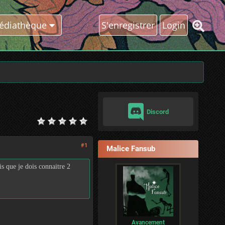
édiathèque
S'enregistrer
Login
Discord
#1
Malice Fansub
is que je dois connaitre 2
Avancement