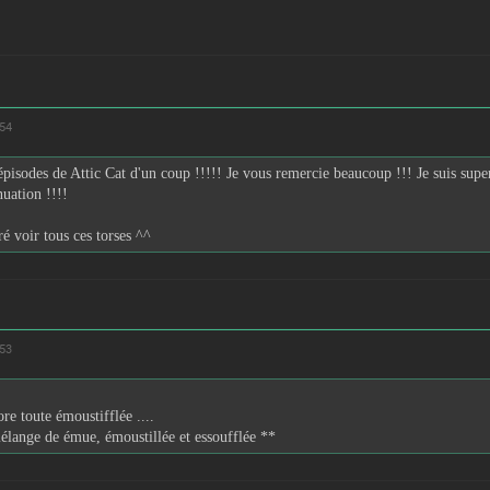
:54
pisodes de Attic Cat d'un coup !!!!! Je vous remercie beaucoup !!! Je suis supe
uation !!!!
ré voir tous ces torses ^^
:53
ore toute émoustifflée ....
élange de émue, émoustillée et essoufflée **