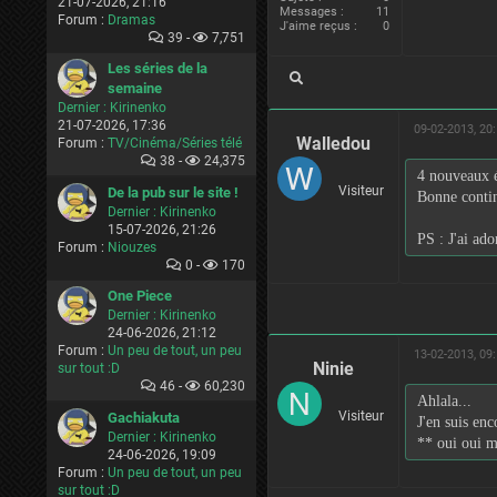
21-07-2026, 21:16
Messages :
11
Forum :
Dramas
J'aime reçus :
0
39 -
7,751
Les séries de la
semaine
Dernier :
Kirinenko
21-07-2026, 17:36
09-02-2013, 20
Walledou
Forum :
TV/Cinéma/Séries télé
38 -
24,375
4 nouveaux é
Visiteur
De la pub sur le site !
Bonne contin
Dernier :
Kirinenko
15-07-2026, 21:26
PS : J'ai ado
Forum :
Niouzes
0 -
170
One Piece
Dernier :
Kirinenko
24-06-2026, 21:12
Forum :
Un peu de tout, un peu
13-02-2013, 09
Ninie
sur tout :D
46 -
60,230
Ahlala...
Visiteur
Gachiakuta
J'en suis enc
Dernier :
Kirinenko
** oui oui m
24-06-2026, 19:09
Forum :
Un peu de tout, un peu
sur tout :D