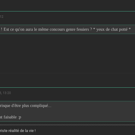
:12
s ! Est ce qu'on aura le même concours genre fessiers ? * yeux de chat potté *
, 13:20
risque d'être plus compliqué...
st faisable :p
riste réalité de la vie !