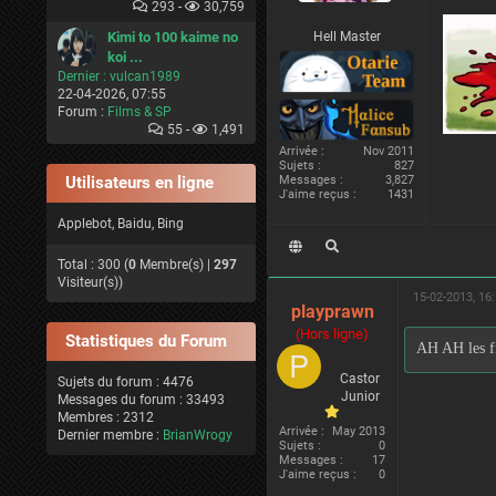
293 -
30,759
Kimi to 100 kaime no
Hell Master
koi ...
Dernier :
vulcan1989
22-04-2026, 07:55
Forum :
Films & SP
55 -
1,491
Arrivée :
Nov 2011
Sujets :
827
Utilisateurs en ligne
Messages :
3,827
J'aime reçus :
1431
Applebot, Baidu, Bing
Total : 300 (
0
Membre(s) |
297
Visiteur(s))
15-02-2013, 16
playprawn
(Hors ligne)
Statistiques du Forum
AH AH les fi
Castor
Sujets du forum : 4476
Junior
Messages du forum : 33493
Membres : 2312
Arrivée :
May 2013
Dernier membre :
BrianWrogy
Sujets :
0
Messages :
17
J'aime reçus :
0