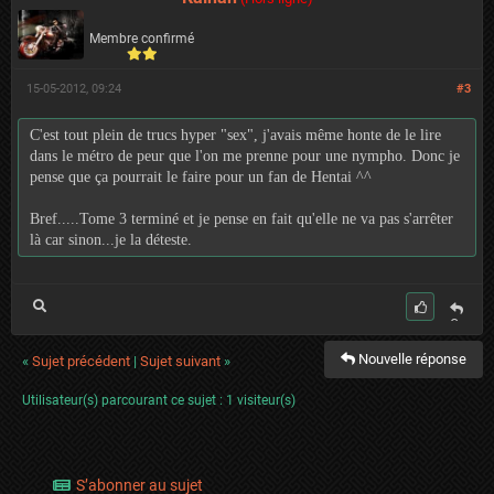
er
Membre confirmé
15-05-2012, 09:24
#3
C'est tout plein de trucs hyper "sex", j'avais même honte de le lire
dans le métro de peur que l'on me prenne pour une nympho. Donc je
pense que ça pourrait le faire pour un fan de Hentai ^^
Bref.....Tome 3 terminé et je pense en fait qu'elle ne va pas s'arrêter
là car sinon...je la déteste.
C
it
Nouvelle réponse
er
«
Sujet précédent
|
Sujet suivant
»
Utilisateur(s) parcourant ce sujet : 1 visiteur(s)
S’abonner au sujet