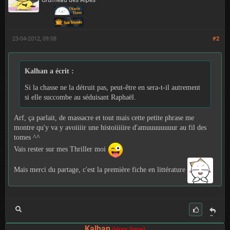
Grumeau des Alpes
23-04-2012, 09:08
#2
Kalhan a écrit :
Si la chasse ne la détruit pas, peut-être en sera-t-il autrement
si elle succombe au séduisant Raphaël.
Arf, ça parlait, de massacre et tout mais cette petite phrase me
montre qu'y va y avoiiiir une histoiiiiire d'amuuuuuuuur au fil des
tomes ^^
Vais rester sur mes Thriller moi
Mais merci du partage, c'est la première fiche en littérature
C
it
Kalhan
(Hors ligne)