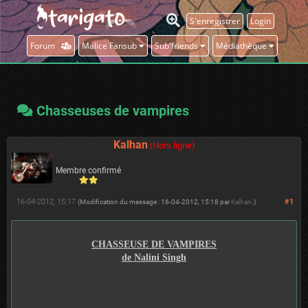
S'enregistrer
Login
Forum
Malice Fansub
Sub'friends
Médiathèque
Chasseuses de vampires
Kalhan
(Hors ligne)
Membre confirmé
16-04-2012, 15:17
#1
(Modification du message : 16-04-2012, 15:18 par
Kalhan
.)
CHASSEUSE DE VAMPIRES
de Nalini Singh