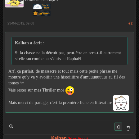
Grumeau des Alpes
23-04-2012, 09:08
#2
Kalhan a écrit :
Si la chasse ne la détruit pas, peut-être en sera-t-il autrement
si elle succombe au séduisant Raphaël.
Arf, ça parlait, de massacre et tout mais cette petite phrase me
montre qu'y va y avoiiiir une histoiiiiire d'amuuuuuuuur au fil des
tomes ^^
Vais rester sur mes Thriller moi
Mais merci du partage, c'est la première fiche en littérature
C
it
Kalhan
(Hors ligne)