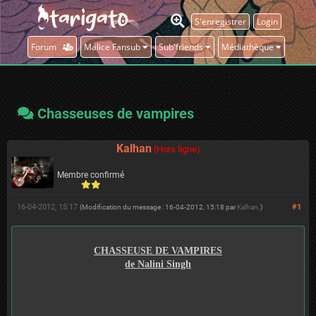
S'enregistrer
Login
Forum
Malice Fansub
Sub'friends
Médiathèque
Chasseuses de vampires
Kalhan
(Hors ligne)
Membre confirmé
16-04-2012, 15:17
#1
(Modification du message : 16-04-2012, 15:18 par
Kalhan
.)
CHASSEUSE DE VAMPIRES
de Nalini Singh