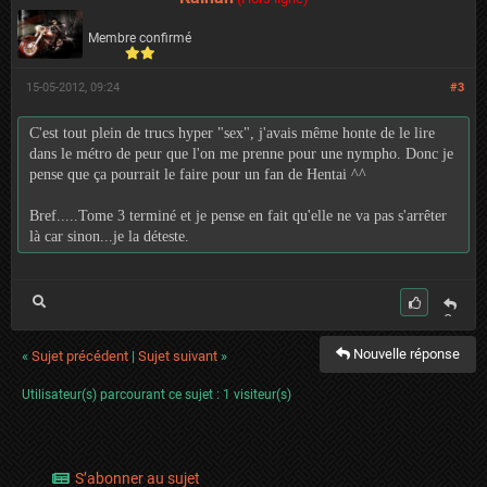
er
Membre confirmé
15-05-2012, 09:24
#3
C'est tout plein de trucs hyper "sex", j'avais même honte de le lire
dans le métro de peur que l'on me prenne pour une nympho. Donc je
pense que ça pourrait le faire pour un fan de Hentai ^^
Bref.....Tome 3 terminé et je pense en fait qu'elle ne va pas s'arrêter
là car sinon...je la déteste.
C
it
Nouvelle réponse
er
«
Sujet précédent
|
Sujet suivant
»
Utilisateur(s) parcourant ce sujet : 1 visiteur(s)
S’abonner au sujet