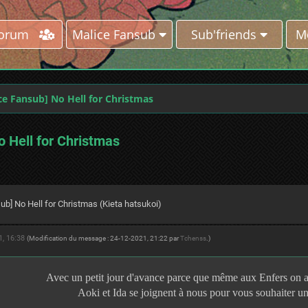
Forum
Malice Fansub
Sub'friends
M
ce Fansub] No Hell for Christmas
 Hell for Christmas
ub] No Hell for Christmas (Kieta hatsukoi)
1, 16:38
(Modification du message : 24-12-2021, 21:22 par
Tchenss
.)
Avec un petit jour d'avance parce que même aux Enfers on a
Aoki et Ida se joignent à nous pour vous souhaiter un