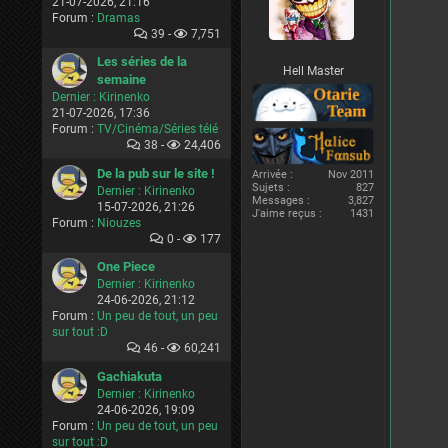
21-07-2026, 21:16
Forum :
Dramas
39 -
7,751
Les séries de la
Hell Master
semaine
Dernier :
Kirinenko
21-07-2026, 17:36
Forum :
TV/Cinéma/Séries télé
38 -
24,406
De la pub sur le site !
Arrivée :
Nov 2011
Sujets :
827
Dernier :
Kirinenko
Messages :
3,827
15-07-2026, 21:26
J'aime reçus :
1431
Forum :
Niouzes
0 -
177
One Piece
Dernier :
Kirinenko
24-06-2026, 21:12
Forum :
Un peu de tout, un peu
sur tout :D
46 -
60,241
Gachiakuta
Dernier :
Kirinenko
24-06-2026, 19:09
Forum :
Un peu de tout, un peu
sur tout :D