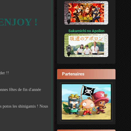
 ENJOY !
Sakamichi no Apollon
der !!
Partenaires
onnes fêtes de fin d'année
es potos les shinigamis ! Nous