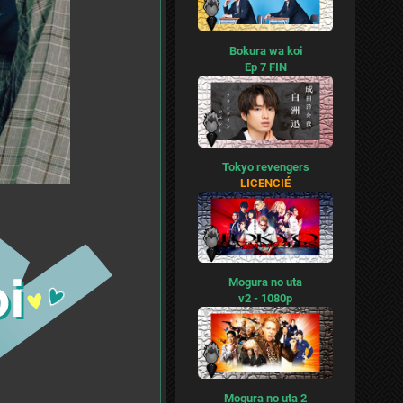
Bokura wa koi
Ep 7 FIN
Tokyo revengers
LICENCIÉ
Mogura no uta
v2 - 1080p
Mogura no uta 2