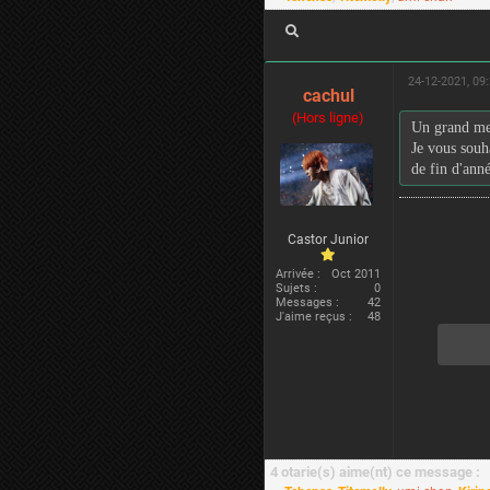
24-12-2021, 09
cachul
(Hors ligne)
Un grand me
Je vous souh
de fin d'anné
Castor Junior
Arrivée :
Oct 2011
Sujets :
0
Messages :
42
J'aime reçus :
48
4 otarie(s) aime(nt) ce message :