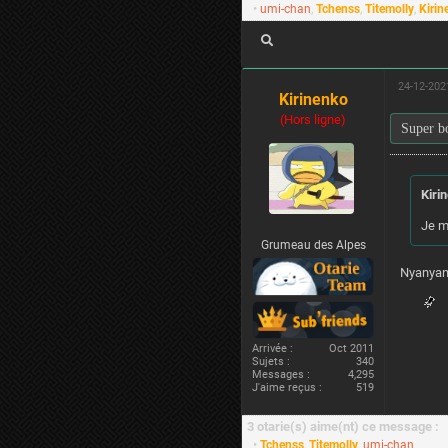
•
umi-chan
,
Tchenss
,
Titemolly
,
Kirin
24-12-2021
Kirinenko
(Hors ligne)
Super bo
Kirin
Je m
Grumeau des Alpes
Nyanyanyany
Arrivée :
Oct 2011
Sujets :
340
Messages :
4,295
J'aime reçus :
519
3 otarie(s) aime(nt) ce message :
•
Tchenss
,
Titemolly
,
umi-chan