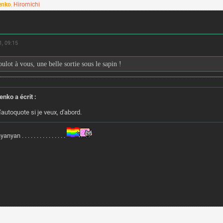
enko
,
Hiromichi
, 09:15
ulot à vous, une belle sortie sous le sapin !
enko a écrit :
'autoquote si je veux, d'abord.
an . . . . . . . . . . . . . . .