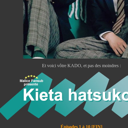
Et voici vôtre KADO, et pas des moindres :
Épisodes 1 à 10 [FIN]