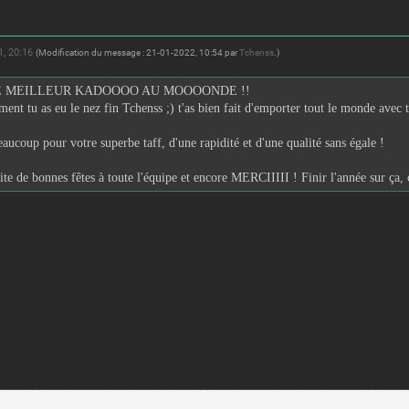
1, 20:16
(Modification du message : 21-01-2022, 10:54 par
Tchenss
.)
 LE MEILLEUR KADOOOO AU MOOOONDE !!
ent tu as eu le nez fin Tchenss ;) t'as bien fait d'emporter tout le monde avec t
aucoup pour votre superbe taff, d'une rapidité et d'une qualité sans égale !
ite de bonnes fêtes à toute l'équipe et encore MERCIIIII ! Finir l'année sur ça, c