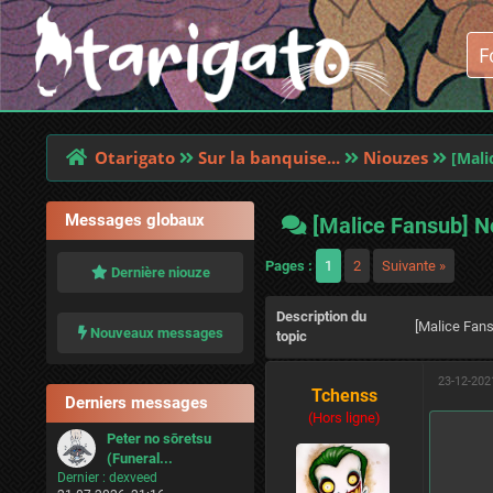
Otarigato
Sur la banquise...
Niouzes
[Mali
Messages globaux
[Malice Fansub] No
Pages :
1
2
Suivante »
Dernière niouze
Description du
[Malice Fans
Nouveaux messages
topic
23-12-202
Tchenss
Derniers messages
(Hors ligne)
Peter no sōretsu
(Funeral...
Dernier :
dexveed