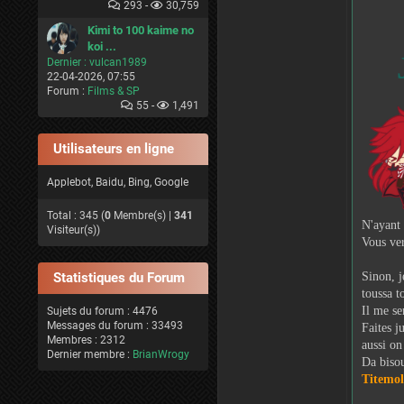
293 -
30,759
Kimi to 100 kaime no
koi ...
Dernier :
vulcan1989
22-04-2026, 07:55
Forum :
Films & SP
55 -
1,491
Utilisateurs en ligne
Applebot, Baidu, Bing, Google
Total : 345 (
0
Membre(s) |
341
N'ayant 
Visiteur(s))
Vous ver
Statistiques du Forum
Sinon, j
toussa t
Il me se
Sujets du forum : 4476
Messages du forum : 33493
Faites j
Membres : 2312
aussi on
Dernier membre :
BrianWrogy
Da bisou
Titemol