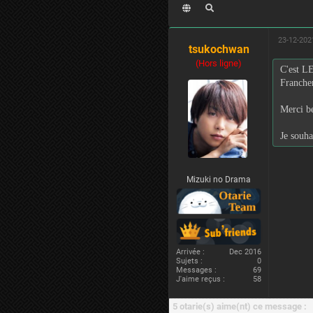
23-12-202
tsukochwan
(Hors ligne)
C'est
Franchem
Merci be
Je souha
Mizuki no Drama
Arrivée :
Dec 2016
Sujets :
0
Messages :
69
J'aime reçus :
58
5 otarie(s) aime(nt) ce message :