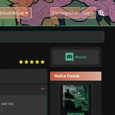
édiathèque
S'enregistrer
Login
Discord
Malice Fansub
#1
 une vie,
 :
Avancement