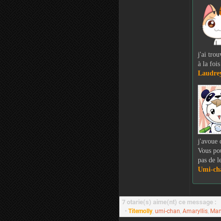
j'ai tro
à la foi
Laudre
j'avoue 
Vous pou
pas de l
Umi-ch
7 otarie(s) aime(nt) ce message :
•
Titemolly
,
umi-chan
,
Amaryllis
,
Mam