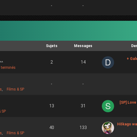
-
-
Sujets
Messages
De
+ Gal
2
14
^^
s terminés
-
-
s
,
Films & SP
[SP] Love
13
31
& SP
Hōkago wa 
40
133
s
,
Films & SP