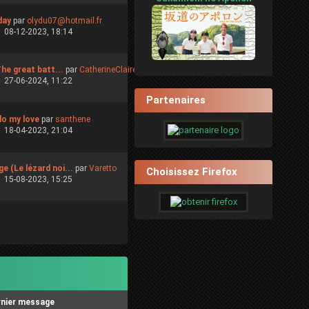
day
par
olydu07@hotmail.fr
08-12-2023, 18:14
The great batt...
par
CatherineClaire
27-06-2024, 11:22
Partenaires
lo my love
par
santhene
18-04-2023, 21:04
e (Le lézard noi...
par
Varetto
Choisissez Firefox
15-08-2023, 15:25
rnier message