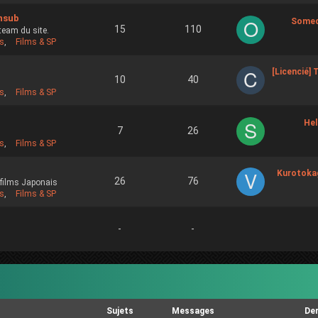
nsub
Some
15
110
 team du site.
s
,
Films & SP
[Licencié] 
10
40
s
,
Films & SP
Hel
7
26
s
,
Films & SP
Kurotokag
26
76
 films Japonais
s
,
Films & SP
-
-
Sujets
Messages
De