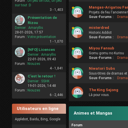
Forum :
Un peu de tout, un peu
sur tout :D
Mangas-Arigatou Fa
3 -
1,403
Projets de feu l'ancienne
Sous-Forums :
Drama
Présentation de
Rizou
misterdred
Dernier :
Amaryllis
28-01-2026, 17:57
Historic Addict
Forum :
Votre présentation
Sous-Forums :
Drama
1 -
1,070
Miyou Fansub
[NFO] Licences
Gomu gomu no Kurisu
Dernier :
Amaryllis
Sous-Forums :
Drama
22-01-2026, 09:43
Forum :
Niouzes
4 -
1,841
Niwatori Subs
Sous-titres de dramas et
C'est le retour !
Sous-Forums :
Drama
Dernier :
SSHK
19-01-2026, 14:48
The King Sejong
Forum :
Niouzes
6 -
2,446
Là pour vous.
Utilisateurs en ligne
Animes et Mangas
Applebot, Baidu, Bing, Google
Forum