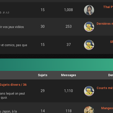
Thaï P
15
1,008
fo. ♬♪♫
Dernières 
30
253
ir vos jeux vidéos
S
15
37
 et comics, pas que
Sujets
Messages
De
Sujets divers / 36
Courts mét
29
1,110
dans lequel on peut
 quoi.
Mangeon
14
118
u Japon, à la