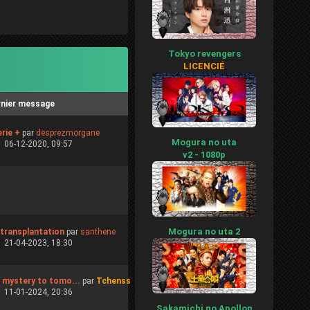
Tokyo revengers
LICENCIÉ
rnier message
erie +
par
desprezmorgane
Mogura no uta
06-12-2020, 09:57
v2 - 1080p
Mogura no uta 2
 transplantation
par
santhene
21-04-2023, 18:30
mystery to tomo...
par
Tchenss
11-01-2024, 20:36
Sakamichi no Apollon