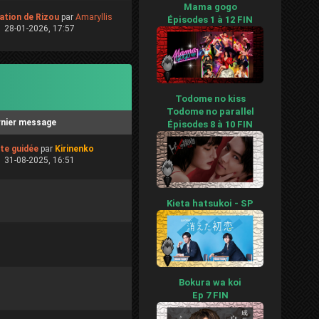
Mama gogo
ation de Rizou
par
Amaryllis
Épisodes 1 à 12 FIN
28-01-2026, 17:57
Todome no kiss
Todome no parallel
rnier message
Épisodes 8 à 10 FIN
ite guidée
par
Kirinenko
31-08-2025, 16:51
Kieta hatsukoi - SP
Bokura wa koi
Ep 7 FIN