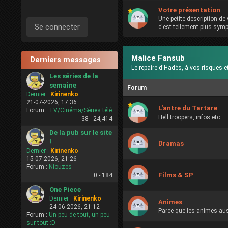
Votre présentation
Une petite description de 
c'est tellement plus sympa
Malice Fansub
Derniers messages
Le repaire d'Hadès, à vos risques et 
Les séries de la
semaine
Forum
Dernier :
Kirinenko
21-07-2026, 17:36
L'antre du Tartare
Forum :
TV/Cinéma/Séries télé
Hell troopers, infos etc
38 -
24,414
De la pub sur le site
!
Dramas
Dernier :
Kirinenko
15-07-2026, 21:26
Forum :
Niouzes
Films & SP
0 -
184
One Piece
Dernier :
Kirinenko
Animes
24-06-2026, 21:12
Parce que les animes aus
Forum :
Un peu de tout, un peu
sur tout :D