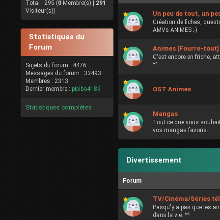
Total : 295 (
0
Membre(s) |
291
Visiteur(s))
Un peu de tout, un pe
Création de fiches, ques
AMVs ANIMES ;-)
Statistiques du
Forum
Animes [Fourre-tout]
C'est encore en friche, a
^^
Sujets du forum : 4476
Messages du forum : 33493
Membres : 2313
Dernier membre :
pipibo4189
OST Animes
Statistiques complètes
Mangas
Tout ce que vous souhait
vos mangas favoris.
Divertissement
Forum
TV/Cinéma/Séries té
Pasqu'y a pas que les a
dans la vie. ^^