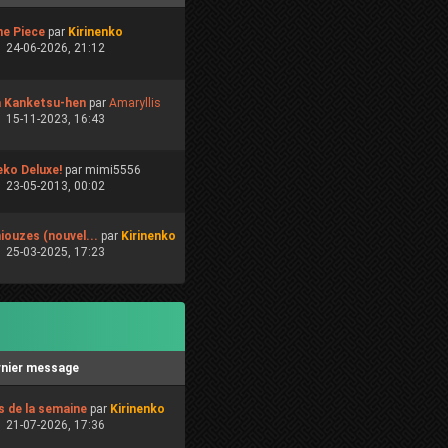
e Piece
par
Kirinenko
24-06-2026, 21:12
a Kanketsu-hen
par
Amaryllis
15-11-2023, 16:43
ko Deluxe!
par mimi5556
23-05-2013, 00:02
iouzes (nouvel...
par
Kirinenko
25-03-2025, 17:23
rnier message
s de la semaine
par
Kirinenko
21-07-2026, 17:36