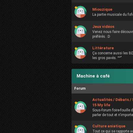
Miouzique
La partie musicale du fo
Jeux vidéos
Venez nous faire découvr
préférés. :D
Littérature
Ça concerne aussi les BD
les gros pavés. ^^"
Machine à café
Forum
Actualités / Débats / 
15 My life
Sous-forum foire-fouille 
parler de tout et n'importe
Culture asiatique
Tout ce qui se rapporte a