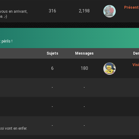
Présent
316
2,198
vous en arrivant,
. ;-)
périls !
Sujets
Messages
De
Vis
6
180
-
-
-
-
-
-
si vont en enfer.