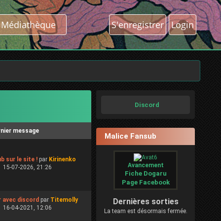
Médiathèque
S'enregistrer
Login
Discord
rnier message
Malice Fansub
b sur le site !
par
Kirinenko
Avancement
15-07-2026, 21:26
Fiche Dogaru
Page Facebook
r avec discord
par
Titemolly
Dernières sorties
16-04-2021, 12:06
La team est désormais fermée.