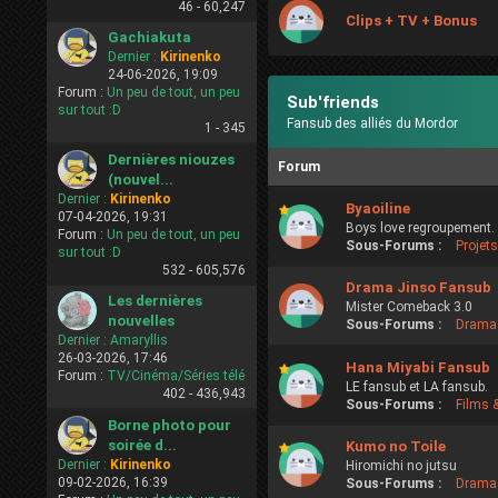
46 -
60,247
Clips + TV + Bonus
Gachiakuta
Dernier :
Kirinenko
24-06-2026, 19:09
Forum :
Un peu de tout, un peu
Sub'friends
sur tout :D
Fansub des alliés du Mordor
1 -
345
Dernières niouzes
Forum
(nouvel...
Dernier :
Kirinenko
Byaoiline
07-04-2026, 19:31
Boys love regroupement. 
Forum :
Un peu de tout, un peu
Sous-Forums :
Projet
sur tout :D
532 -
605,576
Drama Jinso Fansub
Les dernières
Mister Comeback 3.0
nouvelles
Sous-Forums :
Drama
Dernier :
Amaryllis
26-03-2026, 17:46
Hana Miyabi Fansub
Forum :
TV/Cinéma/Séries télé
LE fansub et LA fansub.
402 -
436,943
Sous-Forums :
Films 
Borne photo pour
soirée d...
Kumo no Toile
Dernier :
Kirinenko
Hiromichi no jutsu
09-02-2026, 16:39
Sous-Forums :
Drama