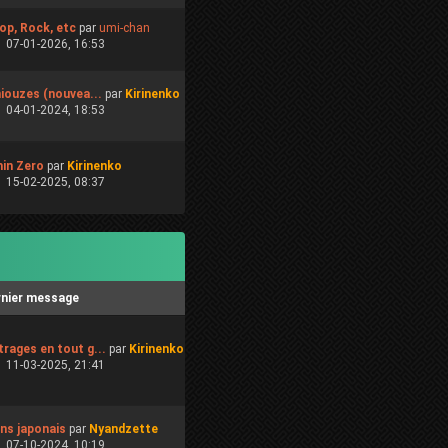
op, Rock, etc
par
umi-chan
07-01-2026, 16:53
niouzes (nouvea...
par
Kirinenko
04-01-2024, 18:53
hin Zero
par
Kirinenko
15-02-2025, 08:37
rnier message
rages en tout g...
par
Kirinenko
11-03-2025, 21:41
s japonais
par
Nyandzette
07-10-2024, 10:19