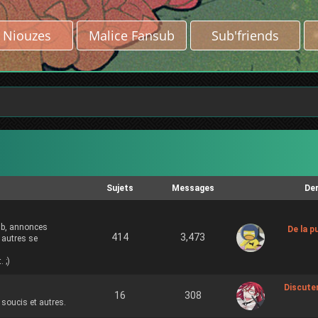
Niouzes
Malice Fansub
Sub'friends
Sujets
Messages
De
ub, annonces
De la pu
414
3,473
 autres se
 ;)
Discute
16
308
soucis et autres.