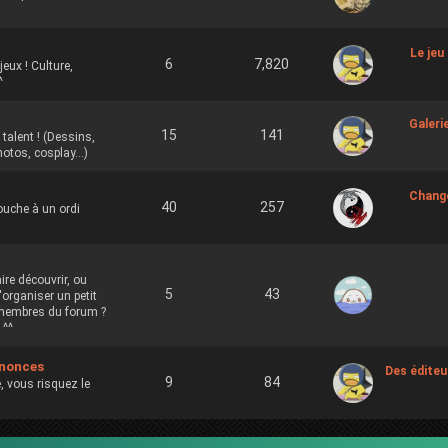
Le jeu
6
7,820
jeux ! Culture,
^
Galerie
15
141
 talent ! (Dessins,
otos, cosplay...)
Chang
40
257
ouche à un ordi
re découvrir, ou
5
43
'organiser un petit
 membres du forum ?
 ^^
nnonces
Des éditeur
9
84
, vous risquez le