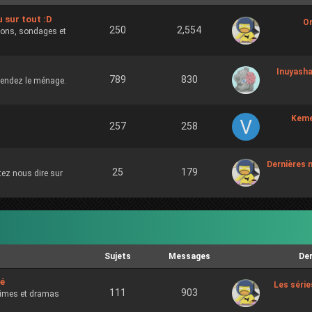
u sur tout :D
On
250
2,554
tions, sondages et
Inuyash
789
830
ttendez le ménage.
Keme
257
258
Dernières n
25
179
ez nous dire sur
Sujets
Messages
De
lé
Les série
111
903
nimes et dramas