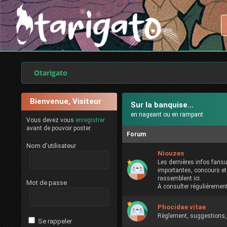
Otarigato
Bienvenue, Visiteur
Sur la banquise...
en nageant ou en rampant
Vous devez vous
enregistrer
avant de pouvoir poster.
Forum
Nom d’utilisateur
Niouzes
Les dernières infos fans
importantes, concours et
rassemblent ici.
Mot de passe
À consulter régulièrement.
Phocidae vitae
Règlement, suggestions, 
Se rappeler