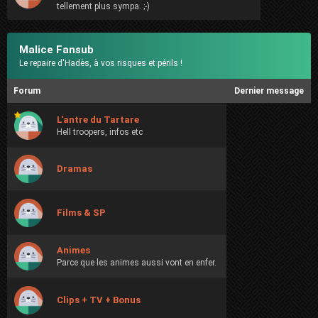
tellement plus sympa. ;-)
Malice Fansub
Le repaire d'Hadès, à vos risques et périls !
Forum
Dernier message
L'antre du Tartare
Hell troopers, infos etc
Dramas
Films & SP
Animes
Parce que les animes aussi vont en enfer.
Clips + TV + Bonus