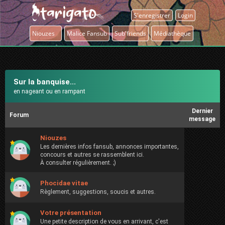
S'enregistrer
Login
Niouzes
Malice Fansub
Sub'friends
Médiathèque
Sur la banquise...
en nageant ou en rampant
Dernier
Forum
message
Niouzes
Les dernières infos fansub, annonces importantes,
concours et autres se rassemblent ici.
À consulter régulièrement. ;)
Phocidae vitae
Règlement, suggestions, soucis et autres.
Votre présentation
Une petite description de vous en arrivant, c'est