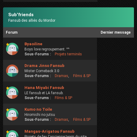
Sub'friends
Fansub des alliés du Mordor
Forum
Dernier message
Byaoiline
Boys love regroupement. ^^
Sous-Forums :
Projets terminés
Drama Jinso Fansub
Mister Comeback 3.0
Sous-Forums :
Dramas
,
Films & SP
Hana Miyabi Fansub
LE fansub et LA fansub.
Sous-Forums :
Films & SP
Kumo no Toile
Hiromichi no jutsu
Sous-Forums :
Dramas
,
Films & SP
Mangas-Arigatou Fansub
Projets de feu l'ancienne team du site.