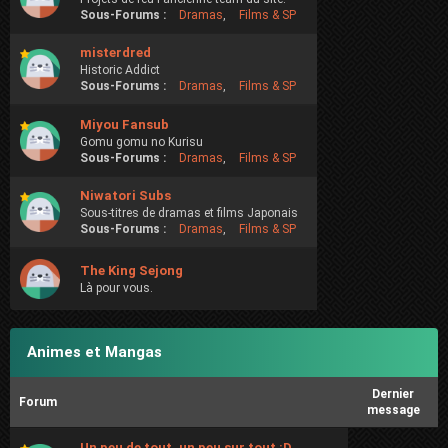
Sous-Forums :
Dramas
,
Films & SP
misterdred
Historic Addict
Sous-Forums :
Dramas
,
Films & SP
Miyou Fansub
Gomu gomu no Kurisu
Sous-Forums :
Dramas
,
Films & SP
Niwatori Subs
Sous-titres de dramas et films Japonais
Sous-Forums :
Dramas
,
Films & SP
The King Sejong
Là pour vous.
Animes et Mangas
Dernier
Forum
message
Un peu de tout, un peu sur tout :D