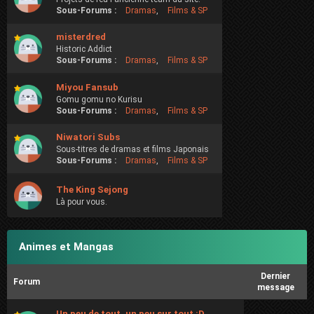
Sous-Forums :
Dramas
,
Films & SP
misterdred
Historic Addict
Sous-Forums :
Dramas
,
Films & SP
Miyou Fansub
Gomu gomu no Kurisu
Sous-Forums :
Dramas
,
Films & SP
Niwatori Subs
Sous-titres de dramas et films Japonais
Sous-Forums :
Dramas
,
Films & SP
The King Sejong
Là pour vous.
Animes et Mangas
Dernier
Forum
message
Un peu de tout, un peu sur tout :D