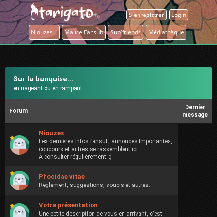
S'enregistrer
Login
Niouzes
Malice Fansub
Sub'friends
Médiathèque
Sur la banquise...
en nageant ou en rampant
Dernier
Forum
message
Niouzes
Les dernières infos fansub, annonces importantes,
concours et autres se rassemblent ici.
À consulter régulièrement. ;)
Phocidae vitae
Règlement, suggestions, soucis et autres.
Votre présentation
Une petite description de vous en arrivant, c'est