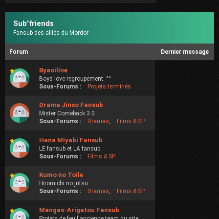
Sub'friends
Fansub des alliés du Mordor
Forum
Dernier message
Byaoiline
Boys love regroupement. ^^
Sous-Forums :
Projets terminés
Drama Jinso Fansub
Mister Comeback 3.0
Sous-Forums :
Dramas
,
Films & SP
Hana Miyabi Fansub
LE fansub et LA fansub.
Sous-Forums :
Films & SP
Kumo no Toile
Hiromichi no jutsu
Sous-Forums :
Dramas
,
Films & SP
Mangas-Arigatou Fansub
Projets de feu l'ancienne team du site.