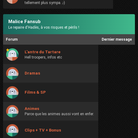
tellement plus sympa. ;-)
Malice Fansub
Le repaire d'Hadès, à vos risques et périls !
Forum
Dernier message
L'antre du Tartare
Hell troopers, infos etc
Dramas
Films & SP
Animes
Parce que les animes aussi vont en enfer.
Clips + TV + Bonus