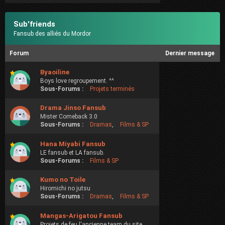
Sub'friends
Fansub des alliés du Mordor
Forum
Dernier message
Byaoiline
Boys love regroupement. ^^
Sous-Forums :
Projets terminés
Drama Jinso Fansub
Mister Comeback 3.0
Sous-Forums :
Dramas
,
Films & SP
Hana Miyabi Fansub
LE fansub et LA fansub.
Sous-Forums :
Films & SP
Kumo no Toile
Hiromichi no jutsu
Sous-Forums :
Dramas
,
Films & SP
Mangas-Arigatou Fansub
Projets de feu l'ancienne team du site.