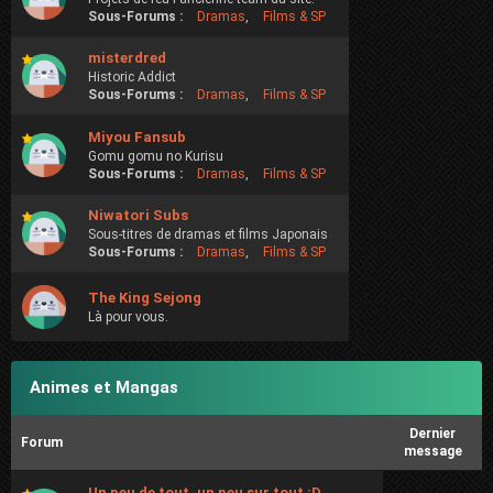
Sous-Forums :
Dramas
,
Films & SP
misterdred
Historic Addict
Sous-Forums :
Dramas
,
Films & SP
Miyou Fansub
Gomu gomu no Kurisu
Sous-Forums :
Dramas
,
Films & SP
Niwatori Subs
Sous-titres de dramas et films Japonais
Sous-Forums :
Dramas
,
Films & SP
The King Sejong
Là pour vous.
Animes et Mangas
Dernier
Forum
message
Un peu de tout, un peu sur tout :D