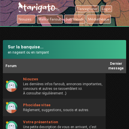
S'enregistrer
Login
Niouzes
Malice Fansub
Sub'friends
Médiathèque
Sur la banquise...
en nageant ou en rampant
Dernier
Forum
message
Niouzes
Les dernières infos fansub, annonces importantes,
concours et autres se rassemblent ici.
À consulter régulièrement. ;)
Phocidae vitae
Règlement, suggestions, soucis et autres.
Votre présentation
Une petite description de vous en arrivant, c'est