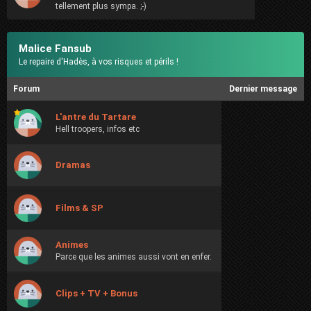
tellement plus sympa. ;-)
Malice Fansub
Le repaire d'Hadès, à vos risques et périls !
Forum
Dernier message
L'antre du Tartare
Hell troopers, infos etc
Dramas
Films & SP
Animes
Parce que les animes aussi vont en enfer.
Clips + TV + Bonus