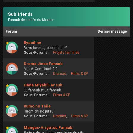
Sub'friends
Fansub des alliés du Mordor
Forum
Dernier message
Byaoiline
Boys love regroupement. ^^
Sous-Forums :
Projets terminés
Drama Jinso Fansub
Mister Comeback 3.0
Sous-Forums :
Dramas
,
Films & SP
Hana Miyabi Fansub
LE fansub et LA fansub.
Sous-Forums :
Films & SP
Kumo no Toile
Hiromichi no jutsu
Sous-Forums :
Dramas
,
Films & SP
Mangas-Arigatou Fansub
Projets de feu l'ancienne team du site.