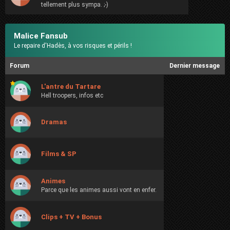
tellement plus sympa. ;-)
Malice Fansub
Le repaire d'Hadès, à vos risques et périls !
Forum
Dernier message
L'antre du Tartare
Hell troopers, infos etc
Dramas
Films & SP
Animes
Parce que les animes aussi vont en enfer.
Clips + TV + Bonus