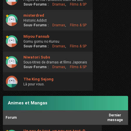
Sous-Forums :
Dramas
,
Films & SP
misterdred
Historic Addict
Sous-Forums :
Dramas
,
Films & SP
Miyou Fansub
Gomu gomu no Kurisu
Sous-Forums :
Dramas
,
Films & SP
Niwatori Subs
Sous-titres de dramas et films Japonais
Sous-Forums :
Dramas
,
Films & SP
The King Sejong
Là pour vous.
Animes et Mangas
Dernier
Forum
message
Un peu de tout, un peu sur tout :D