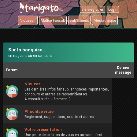
S'enregistrer
Login
Niouzes
Malice Fansub
Sub'friends
Médiathèque
Sur la banquise...
en nageant ou en rampant
Dernier
Forum
message
Niouzes
Les dernières infos fansub, annonces importantes,
concours et autres se rassemblent ici.
À consulter régulièrement. ;)
Phocidae vitae
Règlement, suggestions, soucis et autres.
Votre présentation
Une petite description de vous en arrivant, c'est